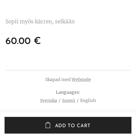
Sopii myös kärren, selkään
60.00
€
Skapad med
Webnode
Languages
Svenska
Suomi
English
ADD TO CART