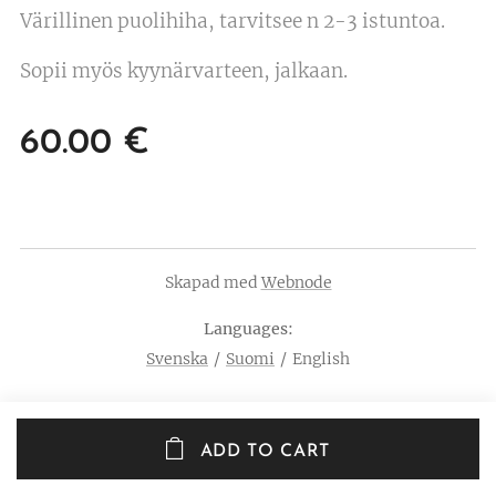
Värillinen puolihiha, tarvitsee n 2-3 istuntoa.
Sopii myös kyynärvarteen, jalkaan.
60.00
€
Skapad med
Webnode
Languages
Svenska
Suomi
English
ADD TO CART