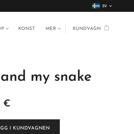
SV
OP
KONST
MER
KUNDVAGN
and my snake
0
€
ÄGG I KUNDVAGNEN