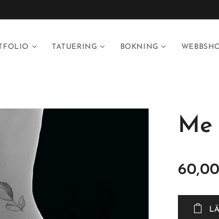
TFOLIO
TATUERING
BOKNING
WEBBSH
Me 
60,0
L