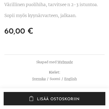
Värillinen puolihiha, tarvitsee n 2-3 istuntoa.
Sopii myös kyynärvarteen, jalkaan.
60,00
€
Skapad med
Webnode
Kielet
Svenska
Suomi
English
LISÄÄ OSTOSKORIIN